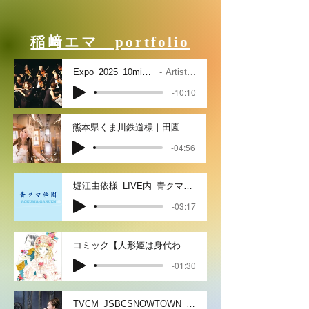
​稲﨑エマ portfolio
Expo_2025_10mins_w_vo (1)
Artist Name
-10:10
熊本県くま川鉄道様｜田園シンフォニー公式ソング
-04:56
堀江由依様_LIVE内_青クマ学園校歌
-03:17
コミック【人形姫は身代わりに氷の王子の元へ嫁ぐ】公式テーマソング／i am you
-01:30
TVCM_JSBCSNOWTOWN_CMソング