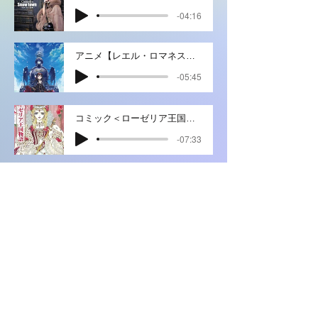
-04:16
アニメ【レエル・ロマネスク２】ED／未来行き☆列車
-05:45
コミック＜ローゼリア王国物語＞公式テーマソング
-07:33
雲辺寺トレイルランニング大会テーマソング／RUN!!
-04:34
アルバム【EMA】o mio babinno caro-私のパパへ-
-03:45
アルバム【CASANDRA】Born